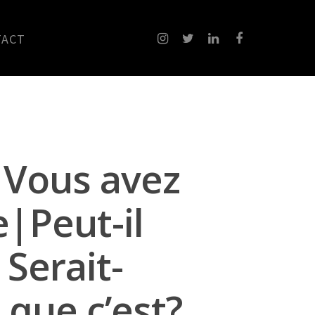
TACT
 Vous avez
e|Peut-il
|Serait-
 que c’est?